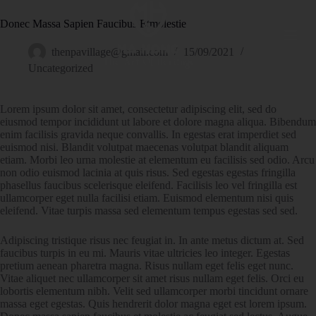
Donec Massa Sapien Faucibus Etmolestie
thenpavillage@gmail.com
15/09/2021
Uncategorized
Lorem ipsum dolor sit amet, consectetur adipiscing elit, sed do
eiusmod tempor incididunt ut labore et dolore magna aliqua. Bibendum
enim facilisis gravida neque convallis. In egestas erat imperdiet sed
euismod nisi. Blandit volutpat maecenas volutpat blandit aliquam
etiam. Morbi leo urna molestie at elementum eu facilisis sed odio. Arcu
non odio euismod lacinia at quis risus. Sed egestas egestas fringilla
phasellus faucibus scelerisque eleifend. Facilisis leo vel fringilla est
ullamcorper eget nulla facilisi etiam. Euismod elementum nisi quis
eleifend. Vitae turpis massa sed elementum tempus egestas sed sed.
Adipiscing tristique risus nec feugiat in. In ante metus dictum at. Sed
faucibus turpis in eu mi. Mauris vitae ultricies leo integer. Egestas
pretium aenean pharetra magna. Risus nullam eget felis eget nunc.
Vitae aliquet nec ullamcorper sit amet risus nullam eget felis. Orci eu
lobortis elementum nibh. Velit sed ullamcorper morbi tincidunt ornare
massa eget egestas. Quis hendrerit dolor magna eget est lorem ipsum.