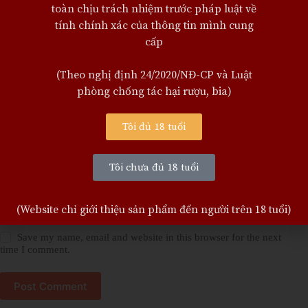
toàn chịu trách nhiệm trước pháp luật về
tính chính xác của thông tin mình cung
cấp
Website
(Theo nghị định 24/2020/NĐ-CP và Luật
phòng chống tác hại rượu, bia)
Add Comment
*
Tôi đủ 18 tuổi
Tôi chưa đủ 18 tuổi
(Website chỉ giới thiệu sản phẩm đến người trên 18 tuổi)
Save my name, email and website in this browser for the next
time I comment.
Post Comment