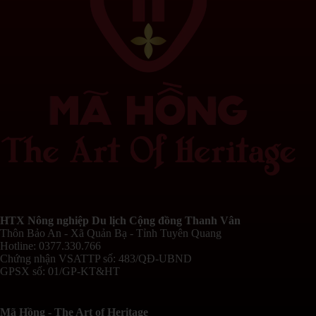
HTX Nông nghiệp Du lịch Cộng đồng Thanh Vân
Thôn Bảo An - Xã Quản Bạ - Tỉnh Tuyên Quang
Hotline: 0377.330.766
Chứng nhận VSATTP số: 483/QĐ-UBND
GPSX số: 01/GP-KT&HT
Mã Hồng - The Art of Heritage