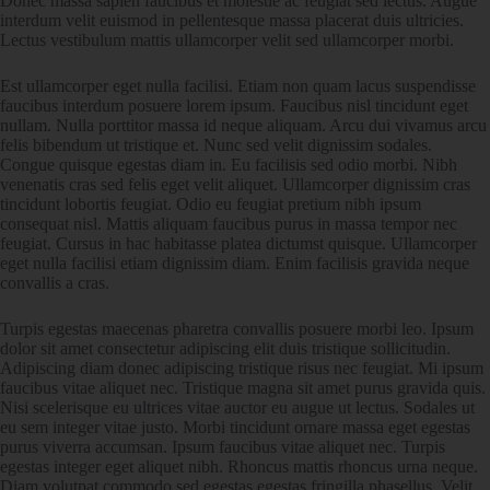
Donec massa sapien faucibus et molestie ac feugiat sed lectus. Augue
interdum velit euismod in pellentesque massa placerat duis ultricies.
Lectus vestibulum mattis ullamcorper velit sed ullamcorper morbi.
Est ullamcorper eget nulla facilisi. Etiam non quam lacus suspendisse
faucibus interdum posuere lorem ipsum. Faucibus nisl tincidunt eget
nullam. Nulla porttitor massa id neque aliquam. Arcu dui vivamus arcu
felis bibendum ut tristique et. Nunc sed velit dignissim sodales.
Congue quisque egestas diam in. Eu facilisis sed odio morbi. Nibh
venenatis cras sed felis eget velit aliquet. Ullamcorper dignissim cras
tincidunt lobortis feugiat. Odio eu feugiat pretium nibh ipsum
consequat nisl. Mattis aliquam faucibus purus in massa tempor nec
feugiat. Cursus in hac habitasse platea dictumst quisque. Ullamcorper
eget nulla facilisi etiam dignissim diam. Enim facilisis gravida neque
convallis a cras.
Turpis egestas maecenas pharetra convallis posuere morbi leo. Ipsum
dolor sit amet consectetur adipiscing elit duis tristique sollicitudin.
Adipiscing diam donec adipiscing tristique risus nec feugiat. Mi ipsum
faucibus vitae aliquet nec. Tristique magna sit amet purus gravida quis.
Nisi scelerisque eu ultrices vitae auctor eu augue ut lectus. Sodales ut
eu sem integer vitae justo. Morbi tincidunt ornare massa eget egestas
purus viverra accumsan. Ipsum faucibus vitae aliquet nec. Turpis
egestas integer eget aliquet nibh. Rhoncus mattis rhoncus urna neque.
Diam volutpat commodo sed egestas egestas fringilla phasellus. Velit