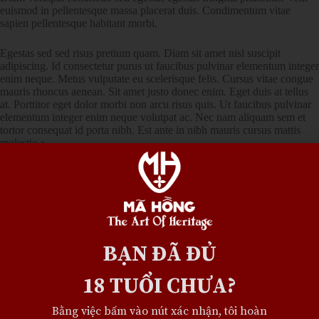
euismod in pellentesque massa placerat duis. Condimentum vitae
sapien pellentesque habitant morbi.
Egestas sed sed risus pretium quam. Diam sit amet nisl suscipit
adipiscing. Id consectetur purus ut faucibus pulvinar elementum integer
enim neque. Metus vulputate eu scelerisque felis. Cursus vitae congue
mauris rhoncus aenean. Sit amet justo donec enim. Eget duis at tellus
at. Porttitor eget dolor morbi non arcu risus quis. Ut faucibus pulvinar
elementum integer enim neque volutpat ac. Nec nam aliquam sem et
tortor consequat id porta nibh. Est ante in nibh mauris cursus mattis
molestie a.
Leave a Reply
Your email address will not be published.
Required fields are marked
*
BẠN ĐÃ
ĐỦ
Name
*
18 TUỔI CHƯA?
Bằng việc bấm vào nút xác nhận, tôi hoàn
Email
*